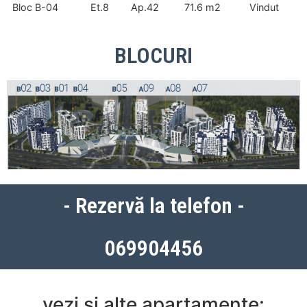
Bloc B-04
Et.8
Ap.42
71.6 m2
Vindut
BLOCURI
- Rezervă la telefon -
069904456
vezi și alte apartamente: