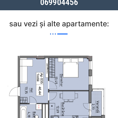
069904456
sau vezi și alte apartamente: