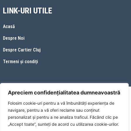
LINK-URI UTILE
Acasă
Despre Noi
Despre Cartier Cluj
Termeni și condiți
Apreciem confidențialitatea dumneavoastră
Web Site Dezvoltat de
NahabaGroup SRL
Folosim cookie-uri pentru a vă îmbunătăți experiența de
English
(
Engleză
)
Română
navigare, pentru a vă oferi reclame sau conținut
Русский
(
Rusă
)
personalizat și pentru a ne analiza traficul. Făcând clic pe
„Accept toate”, sunteți de acord cu utilizarea cookie-urilor.